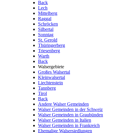
Back
Lech
Mittelberg
Raggal
Schröcken
Silbertal
Sonntag
St. Gerold
Thüringerberg
Triesenberg
Warth
Back
Walsergebiete
Großes Walsertal
Kleinwalsertal
Liechtenstein
Tannberg
Tirol
Back
Andere Walser Gemeinden
Walser Gemeinden in der Schweiz
Walser Gemeinden in Graubünden
Walser Gemeinden in Italien
Walser Gemeinden in Frankreich
Ehemalige Walsersiedlungen