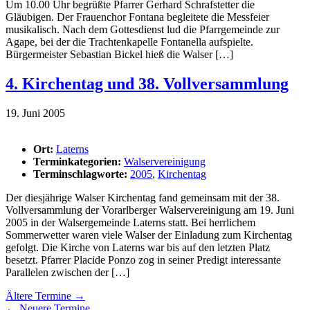
Um 10.00 Uhr begrüßte Pfarrer Gerhard Schrafstetter die
Gläubigen. Der Frauenchor Fontana begleitete die Messfeier
musikalisch. Nach dem Gottesdienst lud die Pfarrgemeinde zur
Agape, bei der die Trachtenkapelle Fontanella aufspielte.
Bürgermeister Sebastian Bickel hieß die Walser […]
4. Kirchentag und 38. Vollversammlung
19. Juni 2005
Ort:
Laterns
Terminkategorien:
Walservereinigung
Terminschlagworte:
2005
,
Kirchentag
Der diesjährige Walser Kirchentag fand gemeinsam mit der 38.
Vollversammlung der Vorarlberger Walservereinigung am 19. Juni
2005 in der Walsergemeinde Laterns statt. Bei herrlichem
Sommerwetter waren viele Walser der Einladung zum Kirchentag
gefolgt. Die Kirche von Laterns war bis auf den letzten Platz
besetzt. Pfarrer Placide Ponzo zog in seiner Predigt interessante
Parallelen zwischen der […]
Ältere Termine
→
←
Neuere Termine