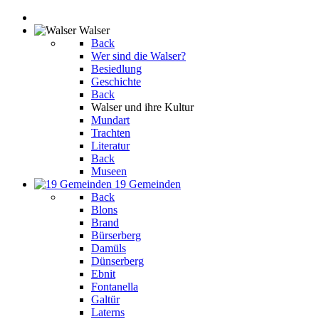
Walser
Back
Wer sind die Walser?
Besiedlung
Geschichte
Back
Walser und ihre Kultur
Mundart
Trachten
Literatur
Back
Museen
19 Gemeinden
Back
Blons
Brand
Bürserberg
Damüls
Dünserberg
Ebnit
Fontanella
Galtür
Laterns