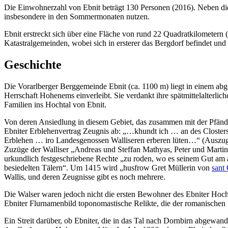
Die Einwohnerzahl von Ebnit beträgt 130 Personen (2016). Neben die
insbesondere in den Sommermonaten nutzen.
Ebnit erstreckt sich über eine Fläche von rund 22 Quadratkilometern
Katastralgemeinden, wobei sich in ersterer das Bergdorf befindet un
Geschichte
Die Vorarlberger Berggemeinde Ebnit (ca. 1100 m) liegt in einem abge
Herrschaft Hohenems einverleibt. Sie verdankt ihre spätmittelalterl
Familien ins Hochtal von Ebnit.
Von deren Ansiedlung in diesem Gebiet, das zusammen mit der Pfänder
Ebniter Erblehenvertrag Zeugnis ab: „…khundt ich … an des Closter
Erblehen … iro Landesgenossen Walliseren erberen lüten…“ (Auszug a
Zuzüge der Walliser „Andreas und Steffan Mathyas, Peter und Martin 
urkundlich festgeschriebene Rechte „zu roden, wo es seinem Gut a
besiedelten Tälern“. Um 1415 wird „husfrow Gret Müllerin von
sant 
Wallis, und deren Zeugnisse gibt es noch mehrere.
Die Walser waren jedoch nicht die ersten Bewohner des Ebniter Hocht
Ebniter Flurnamenbild toponomastische Relikte, die der romanischen
Ein Streit darüber, ob Ebniter, die in das Tal nach Dornbirn abgewan