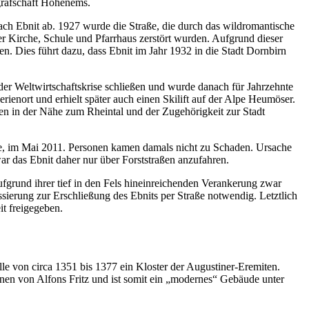
grafschaft Hohenems.
ach Ebnit ab. 1927 wurde die Straße, die durch das wildromantische
der Kirche, Schule und Pfarrhaus zerstört wurden. Aufgrund dieser
 Dies führt dazu, dass Ebnit im Jahr 1932 in die Stadt Dornbirn
er Weltwirtschaftskrise schließen und wurde danach für Jahrzehnte
rienort und erhielt später auch einen Skilift auf der Alpe Heumöser.
iten in der Nähe zum Rheintal und der Zugehörigkeit zur Stadt
nte, im Mai 2011. Personen kamen damals nicht zu Schaden. Ursache
r das Ebnit daher nur über Forststraßen anzufahren.
ufgrund ihrer tief in den Fels hineinreichenden Verankerung zwar
ssierung zur Erschließung des Ebnits per Straße notwendig. Letztlich
it freigegeben.
lle von circa 1351 bis 1377 ein Kloster der Augustiner-Eremiten.
nen von Alfons Fritz und ist somit ein „modernes“ Gebäude unter