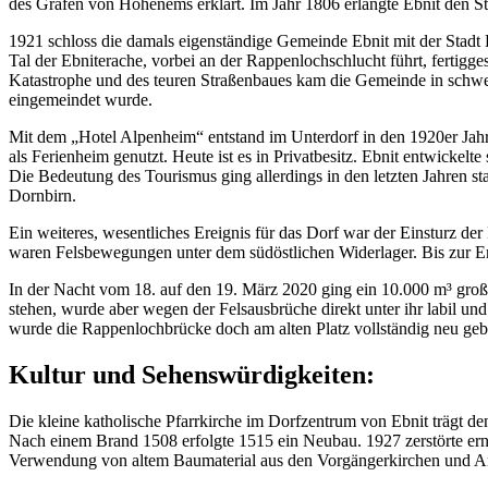
des Grafen von Hohenems erklärt. Im Jahr 1806 erlangte Ebnit den S
1921 schloss die damals eigenständige Gemeinde Ebnit mit der Stadt 
Tal der Ebniterache, vorbei an der Rappenlochschlucht führt, fertigge
Katastrophe und des teuren Straßenbaues kam die Gemeinde in schwer
eingemeindet wurde.
Mit dem „Hotel Alpenheim“ entstand im Unterdorf in den 1920er Jahre
als Ferienheim genutzt. Heute ist es in Privatbesitz. Ebnit entwickel
Die Bedeutung des Tourismus ging allerdings in den letzten Jahren st
Dornbirn.
Ein weiteres, wesentliches Ereignis für das Dorf war der Einsturz 
waren Felsbewegungen unter dem südöstlichen Widerlager. Bis zur Err
In der Nacht vom 18. auf den 19. März 2020 ging ein 10.000 m³ großer
stehen, wurde aber wegen der Felsausbrüche direkt unter ihr labil un
wurde die Rappenlochbrücke doch am alten Platz vollständig neu geba
Kultur und Sehenswürdigkeiten:
Die kleine katholische Pfarrkirche im Dorfzentrum von Ebnit trägt de
Nach einem Brand 1508 erfolgte 1515 ein Neubau. 1927 zerstörte ern
Verwendung von altem Baumaterial aus den Vorgängerkirchen und Anl