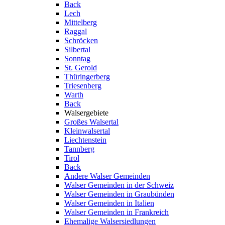
Back
Lech
Mittelberg
Raggal
Schröcken
Silbertal
Sonntag
St. Gerold
Thüringerberg
Triesenberg
Warth
Back
Walsergebiete
Großes Walsertal
Kleinwalsertal
Liechtenstein
Tannberg
Tirol
Back
Andere Walser Gemeinden
Walser Gemeinden in der Schweiz
Walser Gemeinden in Graubünden
Walser Gemeinden in Italien
Walser Gemeinden in Frankreich
Ehemalige Walsersiedlungen