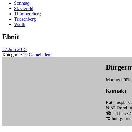
Sonntag
St. Gerold
Thüringerberg
Triesenberg
Warth
Ebnit
27 Juni 2015
Kategorie:
19 Gemeinden
Bürgerm
Markus Fäßle
Kontakt
Rathausplatz 
6850 Dornbir
☎ +43 5572 
📧 buergermei