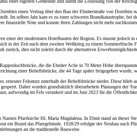
tatus einer eigenen Gemeinde und damit die Loslösung von der Reichs
Dornbirn einen Vertrag über den Bau der Ebniterstraße von Dornbirn n
stellt. Im selben Jahr kam es zu einer schweren Brandkatastrophe, bei 
e finanzielle Nöte und konnte ihren Zahlungen nicht mehr nachkommen.
n einer der modernsten Hotelbauten der Region. Es musste jedoch in d
te sich in der Zeit nach dem zweiten Weltkrieg zu einem Sommerfrische Fe
ark zurück, dies nicht zuletzt durch die alternativen Erwerbsmöglichke
der Rappenlochbrücke, die die Ebniter Ache in 70 Meter Höhe überspan
ichtung einer Behelfsbrücke, die 44 Tage später freigegeben wurde, wa
, erneuter Felssturz unterhalb der Behelfsbrücke nieder. Diese blieb a
d gesperrt. Daher wurden grundsätzlich überarbeitete Planungen der Tra
ut, aufwendig im Fels verankert und im Juni 2023 für die Öffentlichke
n Namen Pfarrkirche Hl. Maria Magdalena. In Ebnit stand an dieser Ste
eut ein Brand das Pfarrgebäude. 1928/29 erfolgte der Neubau nach Plä
ehnungen an die traditionelle Bauweise.