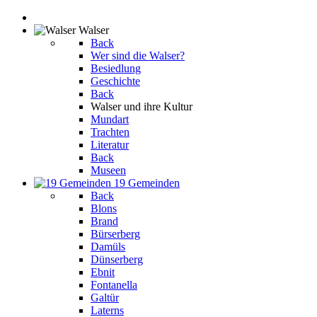
Walser
Back
Wer sind die Walser?
Besiedlung
Geschichte
Back
Walser und ihre Kultur
Mundart
Trachten
Literatur
Back
Museen
19 Gemeinden
Back
Blons
Brand
Bürserberg
Damüls
Dünserberg
Ebnit
Fontanella
Galtür
Laterns