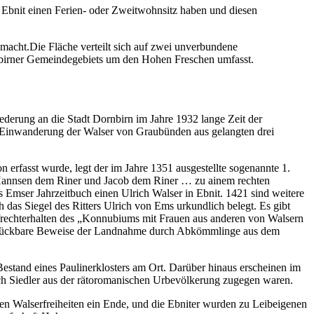
 Ebnit einen Ferien- oder Zweitwohnsitz haben und diesen
smacht.
Die Fläche verteilt sich auf zwei unverbundene
ornbirner Gemeindegebiets um den Hohen Freschen umfasst.
iederung an die Stadt Dornbirn im Jahre 1932 lange Zeit der
er Einwanderung der Walser von Graubünden aus gelangten drei
erfasst wurde, legt der im Jahre 1351 ausgestellte sogenannte 1.
d Hannsen dem Riner und Jacob dem Riner … zu ainem rechten
Emser Jahrzeitbuch einen Ulrich Walser in Ebnit. 1421 sind weitere
das Siegel des Ritters Ulrich von Ems urkundlich belegt. Es gibt
rechterhalten des „Konnubiums mit Frauen aus anderen von Walsern
rrückbare Beweise der Landnahme durch Abkömmlinge aus dem
estand eines Paulinerklosters am Ort. Darüber hinaus erscheinen im
uch Siedler aus der rätoromanischen Urbevölkerung zugegen waren.
 den Walserfreiheiten ein Ende, und die Ebniter wurden zu Leibeigenen