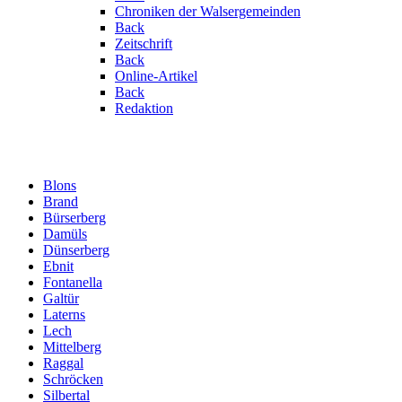
Chroniken der Walsergemeinden
Back
Zeitschrift
Back
Online-Artikel
Back
Redaktion
Blons
Brand
Bürserberg
Damüls
Dünserberg
Ebnit
Fontanella
Galtür
Laterns
Lech
Mittelberg
Raggal
Schröcken
Silbertal