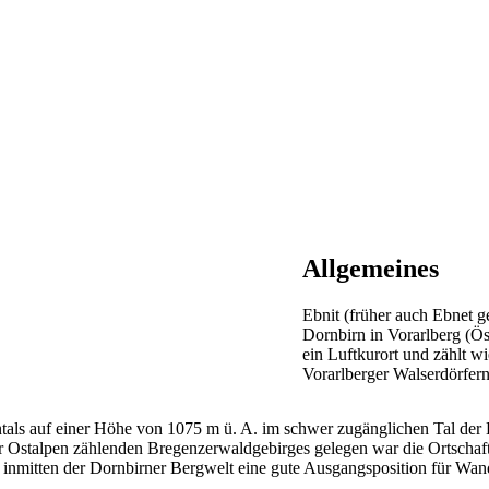
Allgemeines
Ebnit (früher auch Ebnet g
Dornbirn in Vorarlberg (Ös
ein Luftkurort und zählt w
Vorarlberger Walserdörfern
tals auf einer Höhe von 1075 m ü. A. im schwer zugänglichen Tal der E
er Ostalpen zählenden Bregenzerwaldgebirges gelegen war die Ortschaf
s inmitten der Dornbirner Bergwelt eine gute Ausgangsposition für Wa