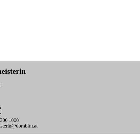
eisterin
r
2
n
306 1000
sterin@dornbirn.at