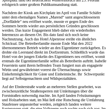
Sportplatz fand bei neuerlichem Wintereinbruch am 25. Februar
erfolgreich unter großem Publikumsandrang statt.
Nachdem der Kiosk am Kirchplatz im April von Familie Schäfer
unter dem ehemaligen Namen „Marend“ samt angeschlossenem
„Dorflädele“ neu eröffnet wurde, musste er gegen Ende des
Sommers bereits wieder aus persönlichen Gründen geschlossen
werden. Das kurze Engagement blieb daher ein wiederholtes
Intermezzo an diesem Ort. Bis dato fand sich noch keine
Nachnutzung. Auch das Hotel Alpenrose ereilte ein ähnliches
Schicksal. Die Betreiberfamilie musste Ende Mai den 2022
übernommenen Betrieb wieder an den Eigentümer zurückgeben. Es
drohte ein Leerstand direkt im Dorfzentrum. Schließlich wurde das
Hotel von der jungen Enkelin des Eigentümers neu eröffnet, womit
erstmals die Eigentümerfamilie selbst als Betreiberin auftritt. Isabelle
Feuerstein samt ihrem helfenden Team fungiert nun als engagierte
Wirtin und gewährleistet vorerst die Übernachtungs sowie
Einkehrmöglichkeit für Gäste und Einheimische. Ihr Schwerpunkt
liegt auf Selbstgemachtem und Wildspezialitäten.
Auf der Ebniterstraße wurde an mehreren Stellen gearbeitet, was
zwischenzeitliche Straßensperren mit Umleitungen über die
Forststraßen notwendig machte. Im April fanden Felsräumungen
und Holzarbeiten statt, im Mai ließ eine Rutschung die Umfahrung
Staufensee unpassierbar werden, zeitgleich fanden weitere
Sanierungen statt, die eine Vollsperre auch nachts nach sich zog. Im