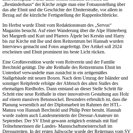
„Beständerhaus“ der Kirche zeigte man eine Fotoausstellung über
das alte Ebnit und die Geschichte der Ebniterstraße, vor allem in
Bezug auf die kürzliche Fertigstellung der Rappenlochbrücke.
Im Herbst wurde Ebnit vom Redaktionsteam des „Servus“
Magazins besucht. Auf einer Wanderung über die Alpe Hinterberg
bei Margreth und Kurt und Pfarrers Älpele bei Kerstin und Harry
bis zur Kirche mit Ilse und dem Reitzentrum bei Hannah wurden
Interviews gemacht und Fotos angefertigt. Der Artikel soll 2024
erscheinen und Ebnit prominent ins beste Licht rücken.
Eine Großinvestition wurde vom Reitverein und der Familie
Berchtold getätigt. Die alte Reithalle des Reitzentrums Ebnit im
Unterdorf verwandelte man zunächst in ein zeitgemäßes
Stallgebäude mit neuen Boxen. Nach dem Umzug der Isländer und
sonstiger Reitpferde erfolgte der Abbruch des alten Stalles des
ehemaligen Riedhofes. Dann entstand an dieser Stelle Schritt für
Schritt eine neue Reithalle in einer innovativen Gestaltung aus Holz
auf einem massiven Betonsockel. Besonders erfreulich ist, dass die
Planung wesentlich auf der Diplomarbeit im Rahmen der HTL-
Matura von Hannah Berchtold und Philip Peter beruht. Hannah
wurde zudem auch Landesmeisterin der Dressur-Amateure im
September. Der SV Ebnit gewann zeitgleich erstmals mit fünf
Teilnehmerinnen die Landes- Mannschaftsmeisterschaft im
Dressurreiten. In der ersten Juliwoche wurde der Reiterpass vom SV