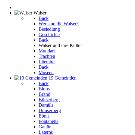
Walser
Back
Wer sind die Walser?
Besiedlung
Geschichte
Back
Walser und ihre Kultur
Mundart
Trachten
Literatur
Back
Museen
19 Gemeinden
Back
Blons
Brand
Bürserberg
Damüls
Dünserberg
Ebnit
Fontanella
Galtür
Laterns