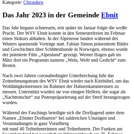
Kategorie:
Chroniken
Das Jahr 2023 in der Gemeinde
Ebnit
Das Jahr begann schneearm, erst später im Januar folgte die weiße
Pracht. Der WSV Ebnit konnte in den Semesterferien im Februar
einen Skikurs abhalten. In der Alpenrose fanden während des
Winters spannende Vorträge statt. Fabian Simon präsentierte Bilder
und Geschichten über Schlittenhunde in Norwegen, ebenso wurde
der prämierte Film „Alpenland“ gezeigt. Werner Hagen gab im
März dort ein Programm namens „Wein, Weib und Gedicht“ zum
Besten.
Nach zwei Jahren coronabedingter Unterbrechung fuhr das
Zeitnehmungsteam des WSV Ebnit wieder nach Kitzbühel, um das
Wohltätigkeitsrennen im Rahmen der Hahnenkammrennen zu
messen. Unterstützt wurden sie von einigen Helfern, die sogar als
„Nachtrutscher“ zur Pistenpräparierung auf der Streif herangezogen
wurden.
Während des Faschings beteiligte sich die Dorfjugend unter dem
Namen „Ebniter Dorfnarren“ bei zahlreichen Umzügen und
Veranstaltungen in ganz Vorarlberg
mit rund 40 Teilnehmerinnen und Teilnehmern. Der Funken am