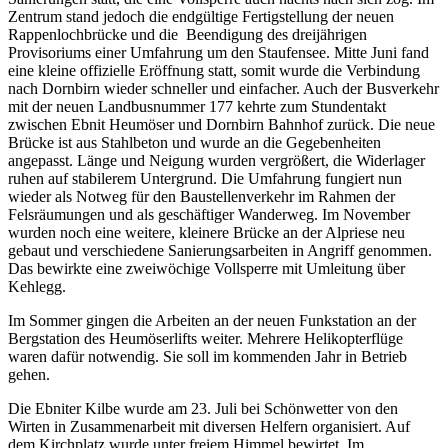
Zentrum stand jedoch die endgültige Fertigstellung der neuen
Rappenlochbrücke und die Beendigung des dreijährigen
Provisoriums einer Umfahrung um den Staufensee. Mitte Juni fand
eine kleine offizielle Eröffnung statt, somit wurde die Verbindung
nach Dornbirn wieder schneller und einfacher. Auch der Busverkehr
mit der neuen Landbusnummer 177 kehrte zum Stundentakt
zwischen Ebnit Heumöser und Dornbirn Bahnhof zurück. Die neue
Brücke ist aus Stahlbeton und wurde an die Gegebenheiten
angepasst. Länge und Neigung wurden vergrößert, die Widerlager
ruhen auf stabilerem Untergrund. Die Umfahrung fungiert nun
wieder als Notweg für den Baustellenverkehr im Rahmen der
Felsräumungen und als geschäftiger Wanderweg. Im November
wurden noch eine weitere, kleinere Brücke an der Alpriese neu
gebaut und verschiedene Sanierungsarbeiten in Angriff genommen.
Das bewirkte eine zweiwöchige Vollsperre mit Umleitung über
Kehlegg.
Im Sommer gingen die Arbeiten an der neuen Funkstation an der
Bergstation des Heumöserlifts weiter. Mehrere Helikopterflüge
waren dafür notwendig. Sie soll im kommenden Jahr in Betrieb
gehen.
Die Ebniter Kilbe wurde am 23. Juli bei Schönwetter von den
Wirten in Zusammenarbeit mit diversen Helfern organisiert. Auf
dem Kirchplatz wurde unter freiem Himmel bewirtet. Im