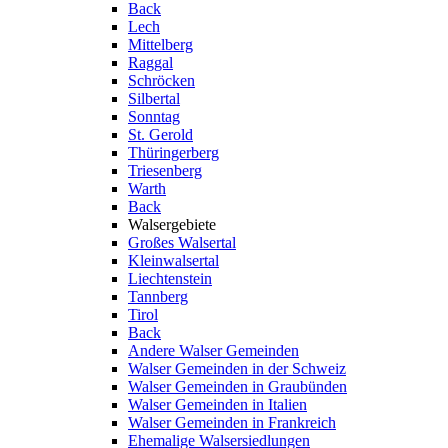
Back
Lech
Mittelberg
Raggal
Schröcken
Silbertal
Sonntag
St. Gerold
Thüringerberg
Triesenberg
Warth
Back
Walsergebiete
Großes Walsertal
Kleinwalsertal
Liechtenstein
Tannberg
Tirol
Back
Andere Walser Gemeinden
Walser Gemeinden in der Schweiz
Walser Gemeinden in Graubünden
Walser Gemeinden in Italien
Walser Gemeinden in Frankreich
Ehemalige Walsersiedlungen