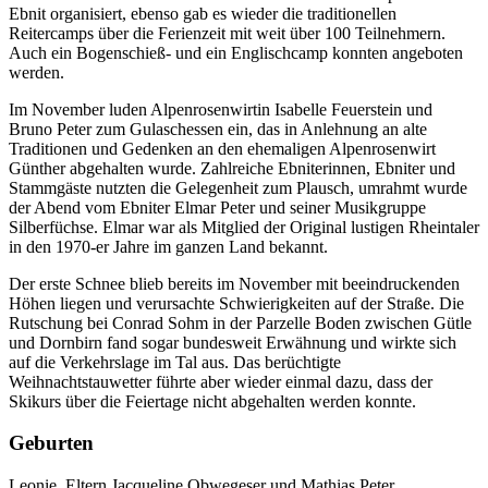
Ebnit organisiert, ebenso gab es wieder die traditionellen
Reitercamps über die Ferienzeit mit weit über 100 Teilnehmern.
Auch ein Bogenschieß- und ein Englischcamp konnten angeboten
werden.
Im November luden Alpenrosenwirtin Isabelle Feuerstein und
Bruno Peter zum Gulaschessen ein, das in Anlehnung an alte
Traditionen und Gedenken an den ehemaligen Alpenrosenwirt
Günther abgehalten wurde. Zahlreiche Ebniterinnen, Ebniter und
Stammgäste nutzten die Gelegenheit zum Plausch, umrahmt wurde
der Abend vom Ebniter Elmar Peter und seiner Musikgruppe
Silberfüchse. Elmar war als Mitglied der Original lustigen Rheintaler
in den 1970-er Jahre im ganzen Land bekannt.
Der erste Schnee blieb bereits im November mit beeindruckenden
Höhen liegen und verursachte Schwierigkeiten auf der Straße. Die
Rutschung bei Conrad Sohm in der Parzelle Boden zwischen Gütle
und Dornbirn fand sogar bundesweit Erwähnung und wirkte sich
auf die Verkehrslage im Tal aus. Das berüchtigte
Weihnachtstauwetter führte aber wieder einmal dazu, dass der
Skikurs über die Feiertage nicht abgehalten werden konnte.
Geburten
Leonie, Eltern Jacqueline Obwegeser und Mathias Peter