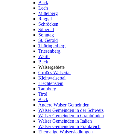
Back
Lech
Mittelberg
Raggal
Schröcken
Silbertal
Sonntag
St. Gerold
Thüringerberg
Triesenberg
Warth
Back
Walsergebiete
Großes Walsertal
Kleinwalsertal
Liechtenstein
Tannberg
Tirol
Back
Andere Walser Gemeinden
Walser Gemeinden in der Schweiz
Walser Gemeinden in Graubünden
Walser Gemeinden in Italien
Walser Gemeinden in Frankreich
Ehemalige Walsersiedlungen