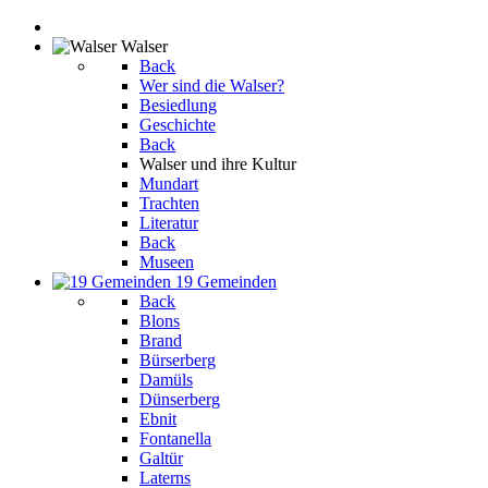
Walser
Back
Wer sind die Walser?
Besiedlung
Geschichte
Back
Walser und ihre Kultur
Mundart
Trachten
Literatur
Back
Museen
19 Gemeinden
Back
Blons
Brand
Bürserberg
Damüls
Dünserberg
Ebnit
Fontanella
Galtür
Laterns