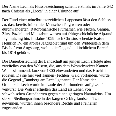
Der Name Lech als Flussbezeichnung scheint erstmals im Jahre 642
nach Christus als „Licca“ in einer Urkunde auf.
Der Fund einer mittelbronzezeitlichen Lappenaxt lässt den Schluss
zu, dass bereits früher hier Menschen tätig waren oder
durchwanderten. Rätoromanische Flurnamen wie Flexen, Gampa,
Zürs, Pazüel und Munzabun weisen auf frühgeschichtliche Alp-und
Jagdnutzung hin. Im Jahre 1059 nach Christus schenkte Kaiser
Heinrich IV. ein großes Jagdgebiet rund um den Widderstein dem
Bischof von Augsburg, wohin die Gegend in kirchlichem Bereich
bis 1814 gehörte.
Die Dauerbesiedlung der Landschaft am jungen Lech erfolgte aber
zweifellos von den Walsern, die, aus dem Westschweizer Kanton
Wallis stammend, kurz vor 1300 einwanderten und das Hochtal
rodeten. Da sie hier viel Tannen-(Fichten-)wald vorfanden, wurde
die Gegend „Tannberg am Lech“ genannt. Der Name der
Örtlichkeit Lech wurde im Laufe der Jahrhunderte auf „Lech“
verkürzt. Die Walser erhielten das Land als Lehen von
schwäbischen Grundherren gegen einen geringen Naturalzins. Um
sie zur Siedlungsnahme in der kargen Gebirgslandschaft zu
gewinnen, wurden ihnen besondere Rechte und Freiheiten
zugestanden.