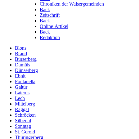
Chroniken der Walsergemeinden
Back
Zeitschrift
Back
Online-Artikel
Back
Redaktion
Blons
Brand
Bürserberg
Damüls
Dünserberg
Ebnit
Fontanella
Galtür
Laterns
Lech
Mittelberg
Raggal
Schröcken
Silbertal
Sonntag
St. Gerold
Thüringerberg