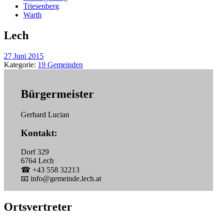
Triesenberg
Warth
Lech
27 Juni 2015
Kategorie:
19 Gemeinden
Bürgermeister
Gerhard Lucian
Kontakt:
Dorf 329
6764 Lech
☎ +43 558 32213
📧 info@gemeinde.lech.at
Ortsvertreter