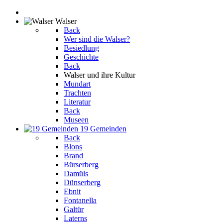
Walser
Back
Wer sind die Walser?
Besiedlung
Geschichte
Back
Walser und ihre Kultur
Mundart
Trachten
Literatur
Back
Museen
19 Gemeinden
Back
Blons
Brand
Bürserberg
Damüls
Dünserberg
Ebnit
Fontanella
Galtür
Laterns