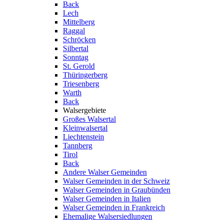
Back
Lech
Mittelberg
Raggal
Schröcken
Silbertal
Sonntag
St. Gerold
Thüringerberg
Triesenberg
Warth
Back
Walsergebiete
Großes Walsertal
Kleinwalsertal
Liechtenstein
Tannberg
Tirol
Back
Andere Walser Gemeinden
Walser Gemeinden in der Schweiz
Walser Gemeinden in Graubünden
Walser Gemeinden in Italien
Walser Gemeinden in Frankreich
Ehemalige Walsersiedlungen