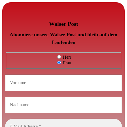
Walser Post
Abonniere unsere Walser Post und bleib auf dem
Laufenden
Herr
Frau