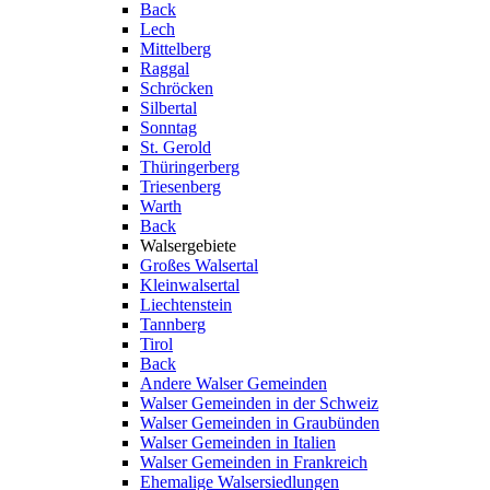
Back
Lech
Mittelberg
Raggal
Schröcken
Silbertal
Sonntag
St. Gerold
Thüringerberg
Triesenberg
Warth
Back
Walsergebiete
Großes Walsertal
Kleinwalsertal
Liechtenstein
Tannberg
Tirol
Back
Andere Walser Gemeinden
Walser Gemeinden in der Schweiz
Walser Gemeinden in Graubünden
Walser Gemeinden in Italien
Walser Gemeinden in Frankreich
Ehemalige Walsersiedlungen