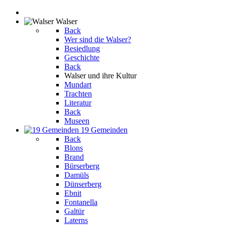
Walser
Back
Wer sind die Walser?
Besiedlung
Geschichte
Back
Walser und ihre Kultur
Mundart
Trachten
Literatur
Back
Museen
19 Gemeinden
Back
Blons
Brand
Bürserberg
Damüls
Dünserberg
Ebnit
Fontanella
Galtür
Laterns