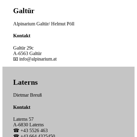
Galtür
Alpinarium Galtür/ Helmut Pöll
Kontakt
Galtür 29c
A-6563 Galtür
📧 info@alpinarium.at
Laterns
Dietmar Breuß
Kontakt
Laterns 57
A-6830 Laterns
☎ +43 5526 463
☎ +43 664 4325450