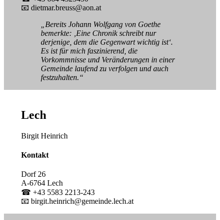
📧 dietmar.breuss@aon.at
„Bereits Johann Wolfgang von Goethe
bemerkte: ‚Eine Chronik schreibt nur
derjenige, dem die Gegenwart wichtig ist‘.
Es ist für mich faszinierend, die
Vorkommnisse und Veränderungen in einer
Gemeinde laufend zu verfolgen und auch
festzuhalten.“
Lech
Birgit Heinrich
Kontakt
Dorf 26
A-6764 Lech
☎ +43 5583 2213-243
📧 birgit.heinrich@gemeinde.lech.at