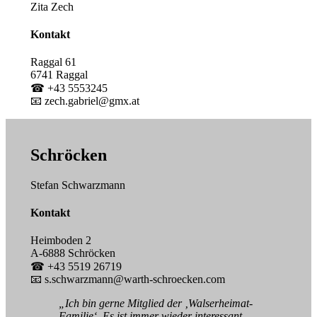
Zita Zech
Kontakt
Raggal 61
6741 Raggal
☎ +43 5553245
📧 zech.gabriel@gmx.at
Schröcken
Stefan Schwarzmann
Kontakt
Heimboden 2
A-6888 Schröcken
☎ +43 5519 26719
📧 s.schwarzmann@warth-schroecken.com
„Ich bin gerne Mitglied der ‚Walserheimat-
Familie‘. Es ist immer wieder interessant,