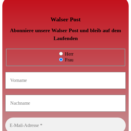
Walser Post
Abonniere unsere Walser Post und bleib auf dem
Laufenden
Herr
Frau