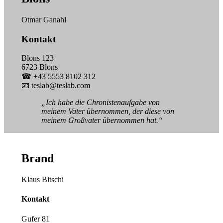
Otmar Ganahl
Kontakt
Blons 123
6723 Blons
☎ +43 5553 8102 312
📧 teslab@teslab.com
„Ich habe die Chronistenaufgabe von
meinem Vater übernommen, der diese von
meinem Großvater übernommen hat.“
Brand
Klaus Bitschi
Kontakt
Gufer 81