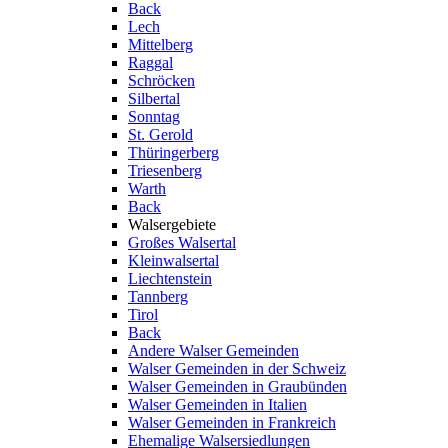
Back
Lech
Mittelberg
Raggal
Schröcken
Silbertal
Sonntag
St. Gerold
Thüringerberg
Triesenberg
Warth
Back
Walsergebiete
Großes Walsertal
Kleinwalsertal
Liechtenstein
Tannberg
Tirol
Back
Andere Walser Gemeinden
Walser Gemeinden in der Schweiz
Walser Gemeinden in Graubünden
Walser Gemeinden in Italien
Walser Gemeinden in Frankreich
Ehemalige Walsersiedlungen