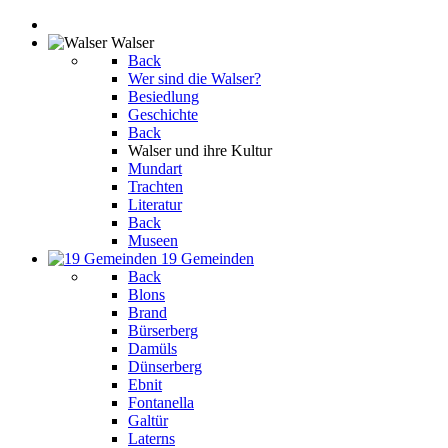
Walser
Back
Wer sind die Walser?
Besiedlung
Geschichte
Back
Walser und ihre Kultur
Mundart
Trachten
Literatur
Back
Museen
19 Gemeinden
Back
Blons
Brand
Bürserberg
Damüls
Dünserberg
Ebnit
Fontanella
Galtür
Laterns