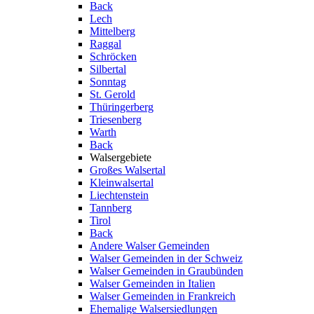
Back
Lech
Mittelberg
Raggal
Schröcken
Silbertal
Sonntag
St. Gerold
Thüringerberg
Triesenberg
Warth
Back
Walsergebiete
Großes Walsertal
Kleinwalsertal
Liechtenstein
Tannberg
Tirol
Back
Andere Walser Gemeinden
Walser Gemeinden in der Schweiz
Walser Gemeinden in Graubünden
Walser Gemeinden in Italien
Walser Gemeinden in Frankreich
Ehemalige Walsersiedlungen