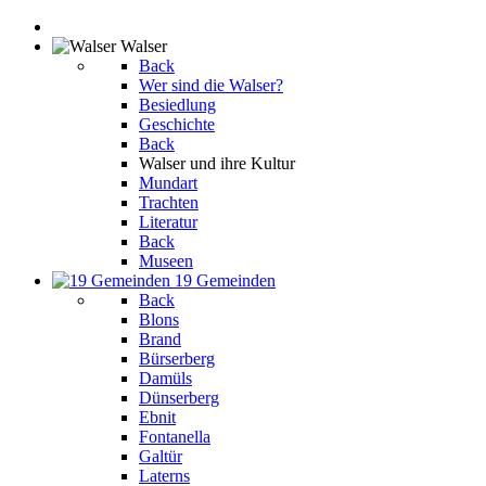
Walser
Back
Wer sind die Walser?
Besiedlung
Geschichte
Back
Walser und ihre Kultur
Mundart
Trachten
Literatur
Back
Museen
19 Gemeinden
Back
Blons
Brand
Bürserberg
Damüls
Dünserberg
Ebnit
Fontanella
Galtür
Laterns