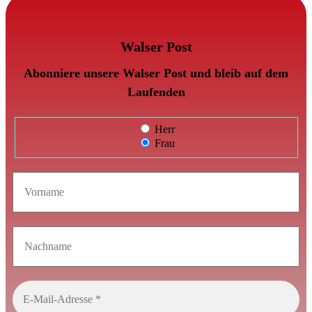
Walser Post
Abonniere unsere Walser Post und bleib auf dem
Laufenden
Herr
Frau