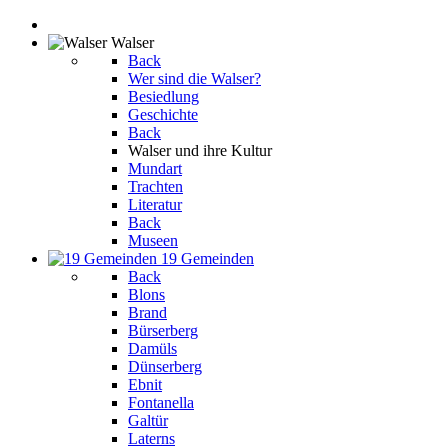
Walser
Back
Wer sind die Walser?
Besiedlung
Geschichte
Back
Walser und ihre Kultur
Mundart
Trachten
Literatur
Back
Museen
19 Gemeinden
Back
Blons
Brand
Bürserberg
Damüls
Dünserberg
Ebnit
Fontanella
Galtür
Laterns