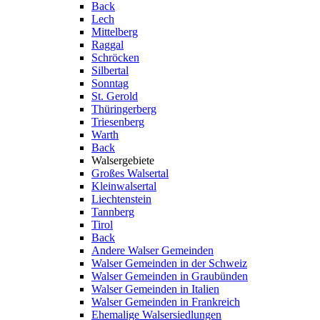
Back
Lech
Mittelberg
Raggal
Schröcken
Silbertal
Sonntag
St. Gerold
Thüringerberg
Triesenberg
Warth
Back
Walsergebiete
Großes Walsertal
Kleinwalsertal
Liechtenstein
Tannberg
Tirol
Back
Andere Walser Gemeinden
Walser Gemeinden in der Schweiz
Walser Gemeinden in Graubünden
Walser Gemeinden in Italien
Walser Gemeinden in Frankreich
Ehemalige Walsersiedlungen