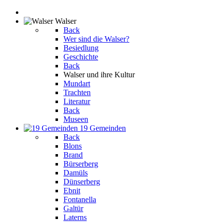
Walser
Back
Wer sind die Walser?
Besiedlung
Geschichte
Back
Walser und ihre Kultur
Mundart
Trachten
Literatur
Back
Museen
19 Gemeinden
Back
Blons
Brand
Bürserberg
Damüls
Dünserberg
Ebnit
Fontanella
Galtür
Laterns