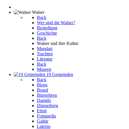
Walser
Back
Wer sind die Walser?
Besiedlung
Geschichte
Back
Walser und ihre Kultur
Mundart
Trachten
Literatur
Back
Museen
19 Gemeinden
Back
Blons
Brand
Bürserberg
Damüls
Dünserberg
Ebnit
Fontanella
Galtür
Laterns