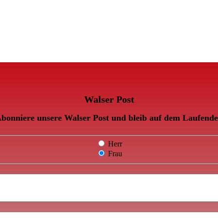
Walser Post
bonniere unsere Walser Post und bleib auf dem Laufend
Herr
Frau