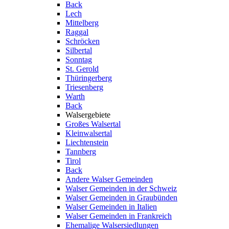
Back
Lech
Mittelberg
Raggal
Schröcken
Silbertal
Sonntag
St. Gerold
Thüringerberg
Triesenberg
Warth
Back
Walsergebiete
Großes Walsertal
Kleinwalsertal
Liechtenstein
Tannberg
Tirol
Back
Andere Walser Gemeinden
Walser Gemeinden in der Schweiz
Walser Gemeinden in Graubünden
Walser Gemeinden in Italien
Walser Gemeinden in Frankreich
Ehemalige Walsersiedlungen