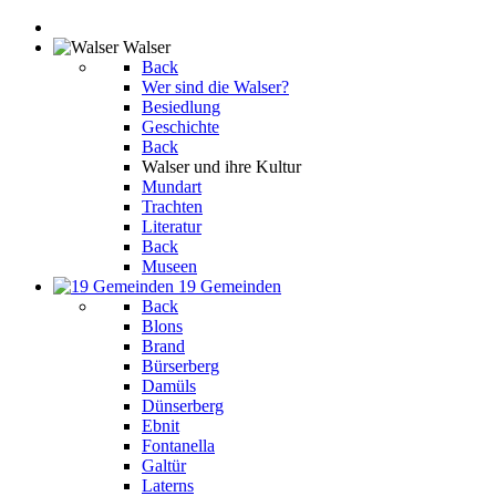
Walser
Back
Wer sind die Walser?
Besiedlung
Geschichte
Back
Walser und ihre Kultur
Mundart
Trachten
Literatur
Back
Museen
19 Gemeinden
Back
Blons
Brand
Bürserberg
Damüls
Dünserberg
Ebnit
Fontanella
Galtür
Laterns