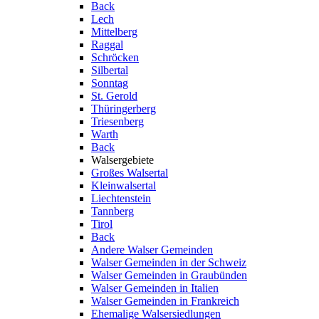
Back
Lech
Mittelberg
Raggal
Schröcken
Silbertal
Sonntag
St. Gerold
Thüringerberg
Triesenberg
Warth
Back
Walsergebiete
Großes Walsertal
Kleinwalsertal
Liechtenstein
Tannberg
Tirol
Back
Andere Walser Gemeinden
Walser Gemeinden in der Schweiz
Walser Gemeinden in Graubünden
Walser Gemeinden in Italien
Walser Gemeinden in Frankreich
Ehemalige Walsersiedlungen