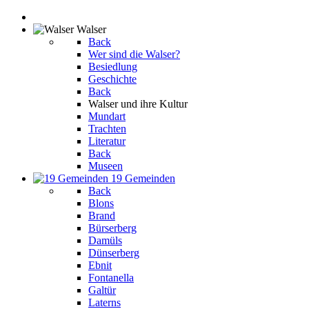
Walser
Back
Wer sind die Walser?
Besiedlung
Geschichte
Back
Walser und ihre Kultur
Mundart
Trachten
Literatur
Back
Museen
19 Gemeinden
Back
Blons
Brand
Bürserberg
Damüls
Dünserberg
Ebnit
Fontanella
Galtür
Laterns