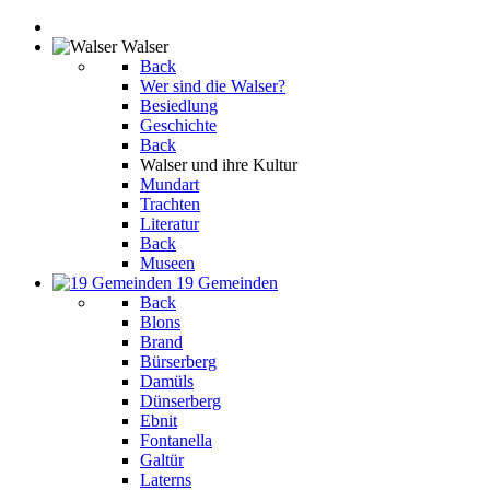
Walser
Back
Wer sind die Walser?
Besiedlung
Geschichte
Back
Walser und ihre Kultur
Mundart
Trachten
Literatur
Back
Museen
19 Gemeinden
Back
Blons
Brand
Bürserberg
Damüls
Dünserberg
Ebnit
Fontanella
Galtür
Laterns