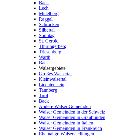
Back
Lech
Mittelberg
Raggal
Schröcken
Silbertal
Sonntag
St. Gerold
Thüringerberg
Triesenberg
Warth
Back
Walsergebiete
Großes Walsertal
Kleinwalsertal
Liechtenstein
Tannberg
Tirol
Back
Andere Walser Gemeinden
Walser Gemeinden in der Schweiz
Walser Gemeinden in Graubünden
Walser Gemeinden in Italien
Walser Gemeinden in Frankreich
Ehemalige Walsersiedlungen