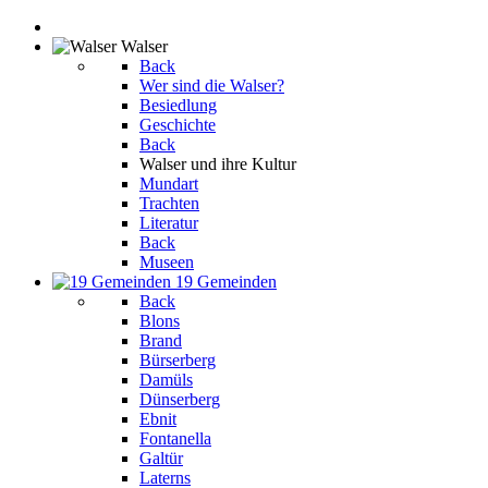
Walser
Back
Wer sind die Walser?
Besiedlung
Geschichte
Back
Walser und ihre Kultur
Mundart
Trachten
Literatur
Back
Museen
19 Gemeinden
Back
Blons
Brand
Bürserberg
Damüls
Dünserberg
Ebnit
Fontanella
Galtür
Laterns