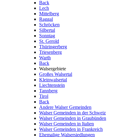
Back
Lech
Mittelberg
Raggal
Schröcken
Silbertal
Sonntag
St. Gerold
Thüringerberg
Triesenberg
Warth
Back
Walsergebiete
Großes Walsertal
Kleinwalsertal
Liechtenstein
Tannberg
Tirol
Back
Andere Walser Gemeinden
Walser Gemeinden in der Schweiz
Walser Gemeinden in Graubünden
Walser Gemeinden in Italien
Walser Gemeinden in Frankreich
Ehemalige Walsersiedlungen