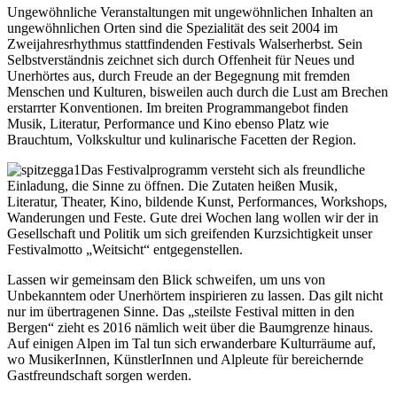
Ungewöhnliche Veranstaltungen mit ungewöhnlichen Inhalten an
ungewöhnlichen Orten sind die Spezialität des seit 2004 im
Zweijahresrhythmus stattfindenden Festivals Walserherbst. Sein
Selbstverständnis zeichnet sich durch Offenheit für Neues und
Unerhörtes aus, durch Freude an der Begegnung mit fremden
Menschen und Kulturen, bisweilen auch durch die Lust am Brechen
erstarrter Konventionen. Im breiten Programmangebot finden
Musik, Literatur, Performance und Kino ebenso Platz wie
Brauchtum, Volkskultur und kulinarische Facetten der Region.
Das Festivalprogramm versteht sich als freundliche
Einladung, die Sinne zu öffnen. Die Zutaten heißen Musik,
Literatur, Theater, Kino, bildende Kunst, Performances, Workshops,
Wanderungen und Feste. Gute drei Wochen lang wollen wir der in
Gesellschaft und Politik um sich greifenden Kurzsichtigkeit unser
Festivalmotto „Weitsicht“ entgegenstellen.
Lassen wir gemeinsam den Blick schweifen, um uns von
Unbekanntem oder Unerhörtem inspirieren zu lassen. Das gilt nicht
nur im übertragenen Sinne. Das „steilste Festival mitten in den
Bergen“ zieht es 2016 nämlich weit über die Baumgrenze hinaus.
Auf einigen Alpen im Tal tun sich erwanderbare Kulturräume auf,
wo MusikerInnen, KünstlerInnen und Alpleute für bereichernde
Gastfreundschaft sorgen werden.