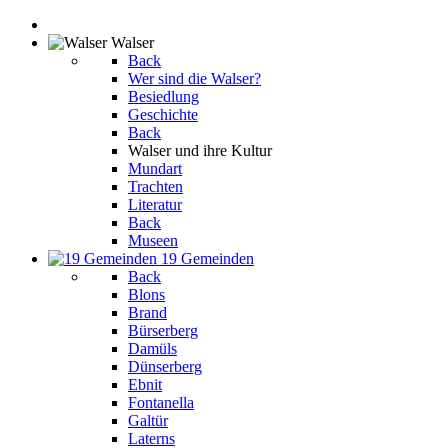
Walser
Back
Wer sind die Walser?
Besiedlung
Geschichte
Back
Walser und ihre Kultur
Mundart
Trachten
Literatur
Back
Museen
19 Gemeinden
Back
Blons
Brand
Bürserberg
Damüls
Dünserberg
Ebnit
Fontanella
Galtür
Laterns