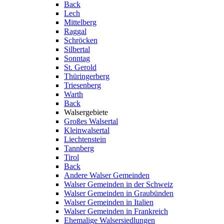
Back
Lech
Mittelberg
Raggal
Schröcken
Silbertal
Sonntag
St. Gerold
Thüringerberg
Triesenberg
Warth
Back
Walsergebiete
Großes Walsertal
Kleinwalsertal
Liechtenstein
Tannberg
Tirol
Back
Andere Walser Gemeinden
Walser Gemeinden in der Schweiz
Walser Gemeinden in Graubünden
Walser Gemeinden in Italien
Walser Gemeinden in Frankreich
Ehemalige Walsersiedlungen