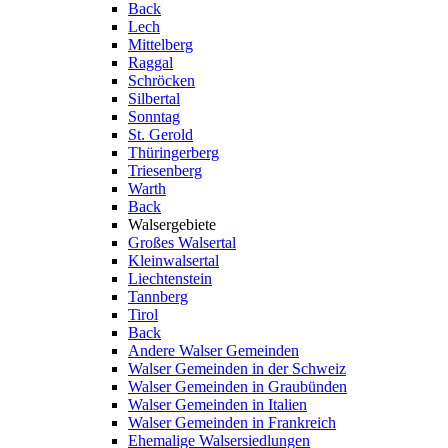
Back
Lech
Mittelberg
Raggal
Schröcken
Silbertal
Sonntag
St. Gerold
Thüringerberg
Triesenberg
Warth
Back
Walsergebiete
Großes Walsertal
Kleinwalsertal
Liechtenstein
Tannberg
Tirol
Back
Andere Walser Gemeinden
Walser Gemeinden in der Schweiz
Walser Gemeinden in Graubünden
Walser Gemeinden in Italien
Walser Gemeinden in Frankreich
Ehemalige Walsersiedlungen