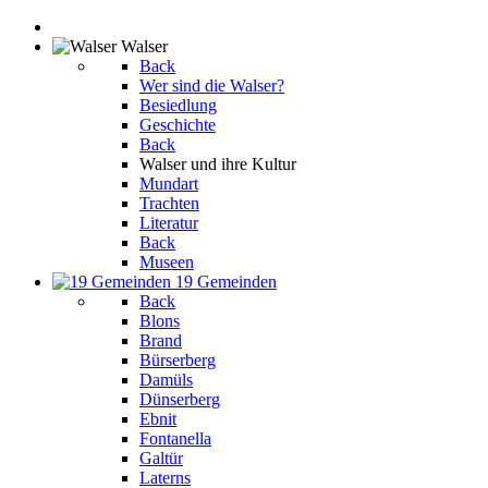
Walser
Back
Wer sind die Walser?
Besiedlung
Geschichte
Back
Walser und ihre Kultur
Mundart
Trachten
Literatur
Back
Museen
19 Gemeinden
Back
Blons
Brand
Bürserberg
Damüls
Dünserberg
Ebnit
Fontanella
Galtür
Laterns