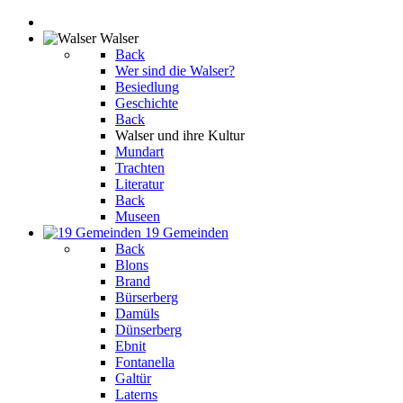
Walser
Back
Wer sind die Walser?
Besiedlung
Geschichte
Back
Walser und ihre Kultur
Mundart
Trachten
Literatur
Back
Museen
19 Gemeinden
Back
Blons
Brand
Bürserberg
Damüls
Dünserberg
Ebnit
Fontanella
Galtür
Laterns