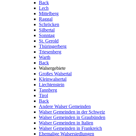
Back
Lech
Mittelberg
Raggal
Schröcken
Silbertal
Sonntag
St. Gerold
Thüringerberg
Triesenberg
Warth
Back
Walsergebiete
Großes Walsertal
Kleinwalsertal
Liechtenstein
Tannberg
Tirol
Back
Andere Walser Gemeinden
Walser Gemeinden in der Schweiz
Walser Gemeinden in Graubünden
Walser Gemeinden in Italien
Walser Gemeinden in Frankreich
Ehemalige Walsersiedlungen