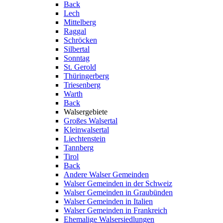
Back
Lech
Mittelberg
Raggal
Schröcken
Silbertal
Sonntag
St. Gerold
Thüringerberg
Triesenberg
Warth
Back
Walsergebiete
Großes Walsertal
Kleinwalsertal
Liechtenstein
Tannberg
Tirol
Back
Andere Walser Gemeinden
Walser Gemeinden in der Schweiz
Walser Gemeinden in Graubünden
Walser Gemeinden in Italien
Walser Gemeinden in Frankreich
Ehemalige Walsersiedlungen