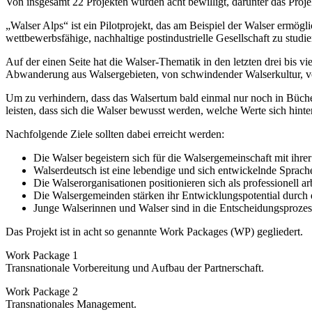
Von insgesamt 22 Projekten wurden acht bewilligt, darunter das Proje
„Walser Alps“ ist ein Pilotprojekt, das am Beispiel der Walser ermögl
wettbewerbsfähige, nachhaltige postindustrielle Gesellschaft zu studie
Auf der einen Seite hat die Walser-Thematik in den letzten drei bis v
Abwanderung aus Walsergebieten, von schwindender Walserkultur, v
Um zu verhindern, dass das Walsertum bald einmal nur noch in Büch
leisten, dass sich die Walser bewusst werden, welche Werte sich hinte
Nachfolgende Ziele sollten dabei erreicht werden:
Die Walser begeistern sich für die Walsergemeinschaft mit ihrer p
Walserdeutsch ist eine lebendige und sich entwickelnde Sprach
Die Walserorganisationen positionieren sich als professionell 
Die Walsergemeinden stärken ihr Entwicklungspotential durch d
Junge Walserinnen und Walser sind in die Entscheidungsproze
Das Projekt ist in acht so genannte Work Packages (WP) gegliedert.
Work Package 1
Transnationale Vorbereitung und Aufbau der Partnerschaft.
Work Package 2
Transnationales Management.