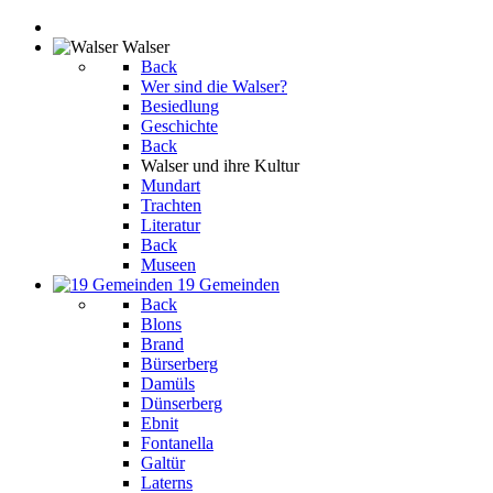
Walser
Back
Wer sind die Walser?
Besiedlung
Geschichte
Back
Walser und ihre Kultur
Mundart
Trachten
Literatur
Back
Museen
19 Gemeinden
Back
Blons
Brand
Bürserberg
Damüls
Dünserberg
Ebnit
Fontanella
Galtür
Laterns