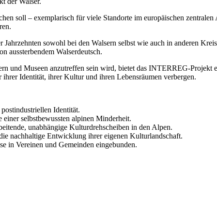
kt der Walser.
ichen soll – exemplarisch für viele Standorte im europäischen zentrale
ren.
ier Jahrzehnten sowohl bei den Walsern selbst wie auch in anderen Krei
on aussterbendem Walserdeutsch.
ern und Museen anzutreffen sein wird, bietet das INTERREG-Projekt e
r ihrer Identität, ihrer Kultur und ihren Lebensräumen verbergen.
ostindustriellen Identität.
e einer selbstbewussten alpinen Minderheit.
arbeitende, unabhängige Kulturdrehscheiben in den Alpen.
ie nachhaltige Entwicklung ihrer eigenen Kulturlandschaft.
sse in Vereinen und Gemeinden eingebunden.