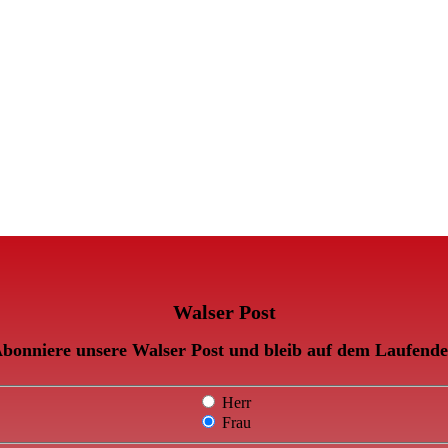
Walser Post
bonniere unsere Walser Post und bleib auf dem Laufend
Herr
Frau