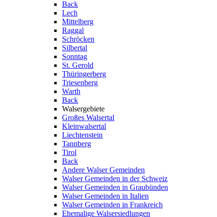
Back
Lech
Mittelberg
Raggal
Schröcken
Silbertal
Sonntag
St. Gerold
Thüringerberg
Triesenberg
Warth
Back
Walsergebiete
Großes Walsertal
Kleinwalsertal
Liechtenstein
Tannberg
Tirol
Back
Andere Walser Gemeinden
Walser Gemeinden in der Schweiz
Walser Gemeinden in Graubünden
Walser Gemeinden in Italien
Walser Gemeinden in Frankreich
Ehemalige Walsersiedlungen