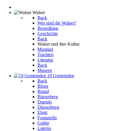
Walser
Back
Wer sind die Walser?
Besiedlung
Geschichte
Back
Walser und ihre Kultur
Mundart
Trachten
Literatur
Back
Museen
19 Gemeinden
Back
Blons
Brand
Bürserberg
Damüls
Dünserberg
Ebnit
Fontanella
Galtür
Laterns