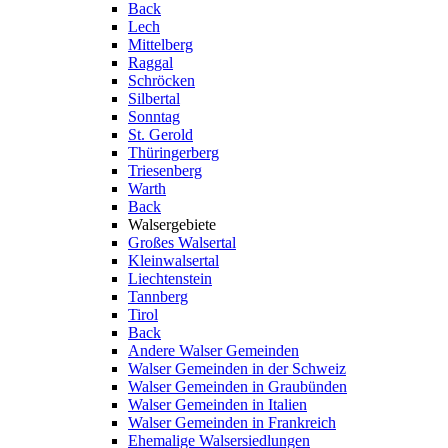
Back
Lech
Mittelberg
Raggal
Schröcken
Silbertal
Sonntag
St. Gerold
Thüringerberg
Triesenberg
Warth
Back
Walsergebiete
Großes Walsertal
Kleinwalsertal
Liechtenstein
Tannberg
Tirol
Back
Andere Walser Gemeinden
Walser Gemeinden in der Schweiz
Walser Gemeinden in Graubünden
Walser Gemeinden in Italien
Walser Gemeinden in Frankreich
Ehemalige Walsersiedlungen