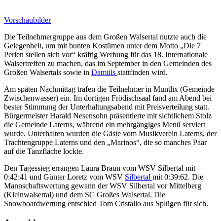
Vorschaubilder
Die Teilnehmergruppe aus dem Großen Walsertal nutzte auch die
Gelegenheit, um mit bunten Kostümen unter dem Motto „Die 7
Perlen stellen sich vor“ kräftig Werbung für das 18. Internationale
Walsertreffen zu machen, das im September in den Gemeinden des
Großen Walsertals sowie in
Damüls
stattfinden wird.
Am späten Nachmittag trafen die Teilnehmer in Muntlix (Gemeinde
Zwischenwasser) ein. Im dortigen Frödischsaal fand am Abend bei
bester Stimmung der Unterhaltungsabend mit Preisverteilung statt.
Bürgermeister Harald Nesensohn präsentierte mit sichtlichem Stolz
die Gemeinde Laterns, während ein mehrgängiges Menü serviert
wurde. Unterhalten wurden die Gäste vom Musikverein Laterns, der
Trachtengruppe Laterns und den „Marinos“, die so manches Paar
auf die Tanzfläche lockte.
Den Tagessieg errangen Laura Braun vom WSV Silbertal mit
0:42:41 und Günter Loretz vom WSV
Silbertal
mit 0:39:62. Die
Mannschaftswertung gewann der WSV Silbertal vor Mittelberg
(Kleinwalsertal) und dem SC Großes Walsertal. Die
Snowboardwertung entschied Tom Cristallo aus Splügen für sich.