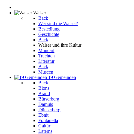
Walser
Back
Wer sind die Walser?
Besiedlung
Geschichte
Back
Walser und ihre Kultur
Mundart
Trachten
Literatur
Back
Museen
19 Gemeinden
Back
Blons
Brand
Bürserberg
Damüls
Dünserberg
Ebnit
Fontanella
Galtür
Laterns