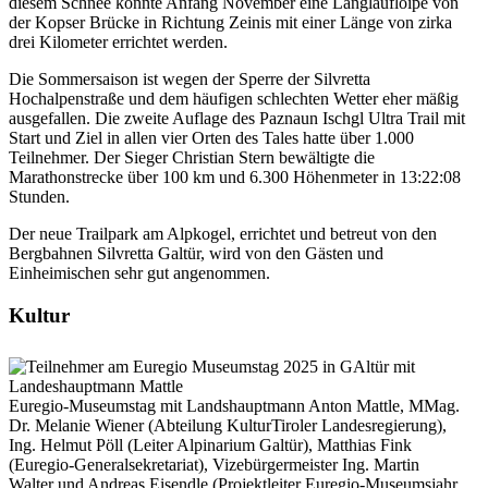
diesem Schnee konnte Anfang November eine Langlaufloipe von
der Kopser Brücke in Richtung Zeinis mit einer Länge von zirka
drei Kilometer errichtet werden.
Die Sommersaison ist wegen der Sperre der Silvretta
Hochalpenstraße und dem häufigen schlechten Wetter eher mäßig
ausgefallen. Die zweite Auflage des Paznaun Ischgl Ultra Trail mit
Start und Ziel in allen vier Orten des Tales hatte über 1.000
Teilnehmer. Der Sieger Christian Stern bewältigte die
Marathonstrecke über 100 km und 6.300 Höhenmeter in 13:22:08
Stunden.
Der neue Trailpark am Alpkogel, errichtet und betreut von den
Bergbahnen Silvretta Galtür, wird von den Gästen und
Einheimischen sehr gut angenommen.
Kultur
Euregio-Museumstag mit Landshauptmann Anton Mattle, MMag.
Dr. Melanie Wiener (Abteilung KulturTiroler Landesregierung),
Ing. Helmut Pöll (Leiter Alpinarium Galtür), Matthias Fink
(Euregio-Generalsekretariat), Vizebürgermeister Ing. Martin
Walter und Andreas Eisendle (Projektleiter Euregio-Museumsjahr