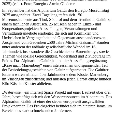
2025) (v. li.). Foto: Euregio / Armin Gluderer
Im September hat das Alpinarium Galtür den Euregio Museumstag
2025 ausgerichtet. Zwei Tage lang trafen sich 150
Museumsfachleute aus Tirol, Südtirol und dem Trentino in Galtür zu
einem fachlichen Austausch. 25 Museen haben in Einzel- und
Kooperationsprojekten Ausstellungen, Veranstaltungen und
Vermittlungsangebote erarbeitet, die sich mit Konflikten und
Umbrüchen in Vergangenheit und Gegenwart auseinandersetzen.
Ausgehend vom Gedenken „500 Jahre Michael Gaismair“ standen
unter anderem der radikale gesellschaftliche Wandel im 16.
Jahrhundert, insbesondere die Geschichte der Bauernkriege, sowie
Themen wie soziale Gerechtigkeit, Widerstand und Zivilcourage im
Fokus. Das Alpinarium Galtür hat mit der Ausstellungsergänzung
„Käse nach Marienberg“ einen interessanten und spannenden Teil
der Besiedelungsgeschichte von Galtür aufgearbeitet. Die Galtürer
Bauern waren nämlich über Jahrhunderte dem Kloster Marienberg
im Vinschgau zinspflichtig und mussten jeden Herbst einige hundert
Kilo Käse im Kloster abliefern.
„Waterwise“, ein Interreg Space Projekt mit einer Laufzeit über drei
Jahre, beschäftigt sich mit den Wasserressourcen im Alpenraum. Das
Alpinarium Galtür ist einer der sieben europaweit ausgewählten
Projektpartner. Das Projektgebiet befindet sich im hinteren Jamtal im
Bereich des stark schmelzenden Jamferners.