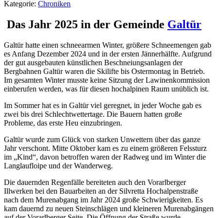
Kategorie:
Chroniken
Das Jahr 2025 in der Gemeinde
Galtür
Galtür hatte einen schneearmen Winter, größere Schneemengen gab
es Anfang Dezember 2024 und in der ersten Jännerhälfte. Aufgrund
der gut ausgebauten künstlichen Beschneiungsanlagen der
Bergbahnen Galtür waren die Skilifte bis Ostermontag in Betrieb.
Im gesamten Winter musste keine Sitzung der Lawinenkommission
einberufen werden, was für diesen hochalpinen Raum unüblich ist.
Im Sommer hat es in Galtür viel geregnet, in jeder Woche gab es
zwei bis drei Schlechtwettertage. Die Bauern hatten große
Probleme, das erste Heu einzubringen.
Galtür wurde zum Glück von starken Unwettern über das ganze
Jahr verschont. Mitte Oktober kam es zu einem größeren Felssturz
im „Kind“, davon betroffen waren der Radweg und im Winter die
Langlaufloipe und der Wanderweg.
Die dauernden Regenfälle bereiteten auch den Vorarlberger
Illwerken bei den Bauarbeiten an der Silvretta Hochalpenstraße
nach dem Murenabgang im Jahr 2024 große Schwierigkeiten. Es
kam dauernd zu neuen Steinschlägen und kleineren Murenabgängen
auf der Vorarlberger Seite. Die Öffnung der Straße wurde