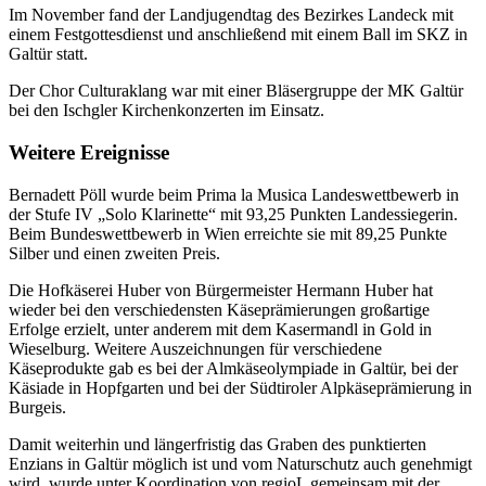
Im November fand der Landjugendtag des Bezirkes Landeck mit
einem Festgottesdienst und anschließend mit einem Ball im SKZ in
Galtür statt.
Der Chor Culturaklang war mit einer Bläsergruppe der MK Galtür
bei den Ischgler Kirchenkonzerten im Einsatz.
Weitere Ereignisse
Bernadett Pöll wurde beim Prima la Musica Landeswettbewerb in
der Stufe IV „Solo Klarinette“ mit 93,25 Punkten Landessiegerin.
Beim Bundeswettbewerb in Wien erreichte sie mit 89,25 Punkte
Silber und einen zweiten Preis.
Die Hofkäserei Huber von Bürgermeister Hermann Huber hat
wieder bei den verschiedensten Käseprämierungen großartige
Erfolge erzielt, unter anderem mit dem Kasermandl in Gold in
Wieselburg. Weitere Auszeichnungen für verschiedene
Käseprodukte gab es bei der Almkäseolympiade in Galtür, bei der
Käsiade in Hopfgarten und bei der Südtiroler Alpkäseprämierung in
Burgeis.
Damit weiterhin und längerfristig das Graben des punktierten
Enzians in Galtür möglich ist und vom Naturschutz auch genehmigt
wird, wurde unter Koordination von regioL gemeinsam mit der