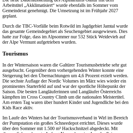
Arbeitstitel „Akklimatisiert“ wurde ebenfalls im Sommer vom
Gemeinderat genehmigt. Die Umsetzung ist im Frühjahr 2027
geplant.
Durch die TBC-Vorfälle beim Rotwild im Jagdgebiet Jamtal wurde
das gesamte Gemeindegebiet als Seuchengebiet ausgewiesen. Dies
hatte zur Folge, dass im Alpsommer nur 532 Stück Weidevieh auf
der Alpe Vermunt aufgetrieben wurden.
Tourismus
In der Wintersaison waren die Galtürer Tourismusbetriebe sehr gut
ausgebucht. Gegenüber dem vorhergehenden Winter konnte eine
Steigerung bei den Übernachtungen um 4,6 Prozent erzielt werden.
Die sechste Auflage der Nordic Volumes im März wies wieder ein
prominentes Starterfeld auf und war der sportliche Höhepunkt der
Saison. Die besten Langläuferinnen und Langläufer Österreichs
kämpften im Cross Country Climb um die nationalen Meistertitel.
Am ersten Tag waren über hundert Kinder und Jugendliche bei den
Kids Race aktiv.
Im Laufe des Winters hat der Tourismusverband in Wirl im Bereich
der Pumpstation ein großes Schneedepot errichtet. Dieses wurde
über den Sommer mit 1.500 m³ Hackschnitzel abgedeckt. Mit