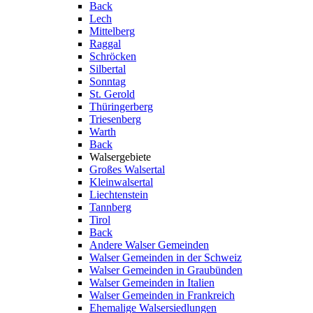
Back
Lech
Mittelberg
Raggal
Schröcken
Silbertal
Sonntag
St. Gerold
Thüringerberg
Triesenberg
Warth
Back
Walsergebiete
Großes Walsertal
Kleinwalsertal
Liechtenstein
Tannberg
Tirol
Back
Andere Walser Gemeinden
Walser Gemeinden in der Schweiz
Walser Gemeinden in Graubünden
Walser Gemeinden in Italien
Walser Gemeinden in Frankreich
Ehemalige Walsersiedlungen