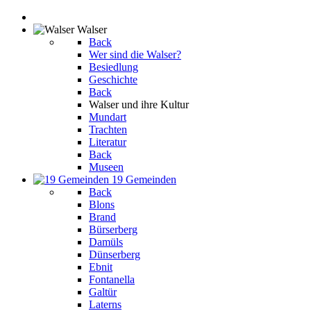
Walser
Back
Wer sind die Walser?
Besiedlung
Geschichte
Back
Walser und ihre Kultur
Mundart
Trachten
Literatur
Back
Museen
19 Gemeinden
Back
Blons
Brand
Bürserberg
Damüls
Dünserberg
Ebnit
Fontanella
Galtür
Laterns