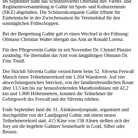
Im September hatte das Schützenviertel Oberland ihre Viertel- und
Regimentsversammlung in Galtür im Sport- und Kulturzentrum
(SKZ) abgehalten. Die Schützenkompanie Galtür öffnete für
Einheimische in der Zwischensaison ihr Vereinslokal für den
sonntäglichen Frühschoppen.
Bei der Bergrettung Galtür gab es einen Wechsel in der Führung:
Obmann Christian Walter übergab das Amt an Ronald Lorenz.
Für den Pflegeverein Galtür ist seit November Dr. Christel Plaizier
zuständig. Sie übernahm das Amt vom langjährigen Obmann Dr.
Fritz Treidl.
Der Skiclub Silvretta Galtür verzeichnete beim 52. Silvretta Ferwall
Marsch einen Teilnehmerrekord mit 1.204 Wanderern. Auf vier
abwechslungsreichen Strecken, von der familienfreundlichen Route
über 13,5 km bis zur herausfordernden Marathondistanz mit 42,2
km und 1.800 Höhenmetern, konnten die Teilnehmer die
Gebirgswelt des Ferwall und der Silvretta erleben.
Ende September fand die 31. Almkäseolympiade, organisiert und
durchgeführt von der Landjugend Galtür, mit einem neuen
Teilnehmerrekord statt. 415 Käse von 158 Almen stellten sich der
Jury um die begehrte Galtürer Sennerharfe in Gold, Silber oder
Bronze.