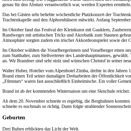
genau für den Absturz verantwortlich war, werden Experten ermitteln
Das bei Gästen sehr beliebte wöchentliche Platzkonzert der Trachtenk
Trachtenkapelle und den Alphornbläsern mitwirkt. Anfang September
Im Oktober fand das Festival der Kleinkunst mit Gauklern, Zauberern
Rundweges mit artistischen Tricks und Akrobatik zum Staunen gebrach
Atmosphäre sorgten zudem ein irischer Akkordeonspieler sowie der
Im Oktober wählten die Vorarlbergerinnen und Vorarlberger einen ne
zum Statthalter, zum Stellvertreter des Landeshauptmannes, gewählt. T
an. Wir Brandner sind sehr stolz und wünschen Christof in seiner neue
Walter Huber, Hotelier vom Alpenhotel Zimba, drehte in den Jahren 
Brand einen Teil seiner damaligen Dreharbeiten der Öffentlichkeit
„Filmstars“ waren fast ausschließlich Einheimische. Ein voller Gemei
Brand ist ab der kommenden Wintersaison um eine Skischule reicher. 
Ab dem 20. November schneite es ergiebig, die Bergbahnen konnten 
schneite es nochmals so richtig. Dann folgte strahlender Sonnensche
Geburten
Drei Buben erblickten das Licht der Welt.