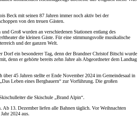
lois Beck mit seinen 87 Jahren immer noch aktiv bei der
schoppen von den treuen Gästen.
ein und Groß wurden an verschiedenen Stationen entlang des
ltheater die kleinen Gäste. Für eine stimmungsvolle musikalische
erreich und der ganzen Welt.
r Dorf ein besonderer Tag, denn der Brandner Christof Bitschi wurde
 mit, denn er gehörte bereits zehn Jahre als Abgeordneter dem Landtag
ch über 45 Jahren stellte er Ende November 2024 im Gemeindesaal in
d „Das Leben eines Bergbauern“ zur Vorführung. Die großen
kischulleiter die Skischule „Brand Alpin“.
. Ab 13. Dezember liefen alle Bahnen täglich. Vor Weihnachten
 Jahr 2024 aus.