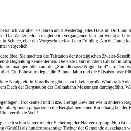
betrat ich vor über 70 Jahren am Silvestertag jedes Haus im Dorf und 
 Das Wetter jedoch reagierte im vergangenen Jahr nur wenig auf die W
wenig Schnee, eher ein Vorgeschmack auf den Frühling. Am 6. Jänner 
ter vergeblich.
dere Idee. Sie machten die Talstation der nostalgischen Zweier-Sesse
ende Begleitung kennenlernen. Die erste Fahrt mit dem Lift bot in luft
 kehrte man gemütlich auf der „Soundterrasse Niggenkopf“ ein. Dort w
orbei. Ein Föhnsturm legte alle Bahnen lahm und die Skisaison war frü
ere Neuigkeit. In Vorarlberg gibt es noch keine große Windkraft-Anlag
f dem Dach der Bergstation der Gulmabahn Messungen durchgeführt. Wir
entagen, Trockenheit und Hitze. Heftige Gewitter wie in anderen Reg
 herab. Spontan präparierten die Bergbahnen einen Rodelhang bei der B
 Eine verrückte Welt!
gte sich schon länger mit der Sicherung der Nahversorgung. Nun ist das
ftung (GmbH) als hundertprozentige Tochter der Gemeinde ausgelagert