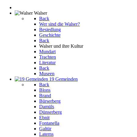
Walser
Back
Wer sind die Walser?
Besiedlung
Geschichte
Back
Walser und ihre Kultur
Mundart
Trachten
Literatur
Back
Museen
19 Gemeinden
Back
Blons
Brand
Bürserberg
Damüls
Dünserberg
Ebnit
Fontanella
Galtür
Laterns