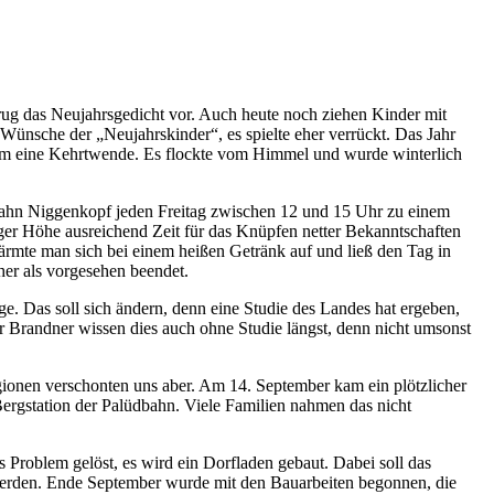
trug das Neujahrsgedicht vor. Auch heute noch ziehen Kinder mit
ünsche der „Neujahrskinder“, es spielte eher verrückt. Das Jahr
kam eine Kehrtwende. Es flockte vom Himmel und wurde winterlich
lbahn Niggenkopf jeden Freitag zwischen 12 und 15 Uhr zu einem
iger Höhe ausreichend Zeit für das Knüpfen netter Bekanntschaften
ärmte man sich bei einem heißen Getränk auf und ließ den Tag in
her als vorgesehen beendet.
e. Das soll sich ändern, denn eine Studie des Landes hat ergeben,
 Brandner wissen dies auch ohne Studie längst, denn nicht umsonst
ionen verschonten uns aber. Am 14. September kam ein plötzlicher
ergstation der Palüdbahn. Viele Familien nahmen das nicht
 Problem gelöst, es wird ein Dorfladen gebaut. Dabei soll das
 werden. Ende September wurde mit den Bauarbeiten begonnen, die