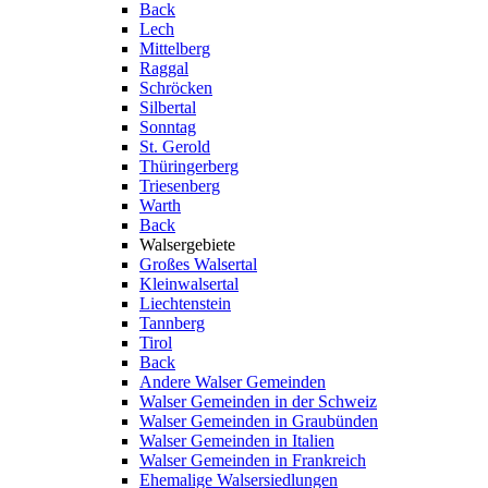
Back
Lech
Mittelberg
Raggal
Schröcken
Silbertal
Sonntag
St. Gerold
Thüringerberg
Triesenberg
Warth
Back
Walsergebiete
Großes Walsertal
Kleinwalsertal
Liechtenstein
Tannberg
Tirol
Back
Andere Walser Gemeinden
Walser Gemeinden in der Schweiz
Walser Gemeinden in Graubünden
Walser Gemeinden in Italien
Walser Gemeinden in Frankreich
Ehemalige Walsersiedlungen