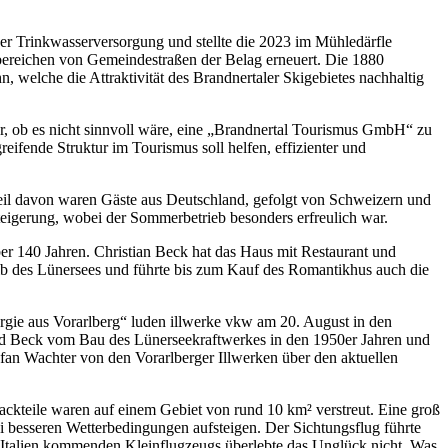
er Trinkwasserversorgung und stellte die 2023 im Mühledärfle
lbereichen von Gemeindestraßen der Belag erneuert. Die 1880
 welche die Attraktivität des Brandnertaler Skigebietes nachhaltig
ber, ob es nicht sinnvoll wäre, eine „Brandnertal Tourismus GmbH“ zu
fende Struktur im Tourismus soll helfen, effizienter und
eil davon waren Gäste aus Deutschland, gefolgt von Schweizern und
teigerung, wobei der Sommerbetrieb besonders erfreulich war.
er 140 Jahren. Christian Beck hat das Haus mit Restaurant und
alb des Lünersees und führte bis zum Kauf des Romantikhus auch die
gie aus Vorarlberg“ luden illwerke vkw am 20. August in den
ed Beck vom Bau des Lünerseekraftwerkes in den 1950er Jahren und
efan Wachter von den Vorarlberger Illwerken über den aktuellen
ackteile waren auf einem Gebiet von rund 10 km² verstreut. Eine groß
i besseren Wetterbedingungen aufsteigen. Der Sichtungsflug führte
s Italien kommenden Kleinflugzeugs überlebte das Unglück nicht. Was