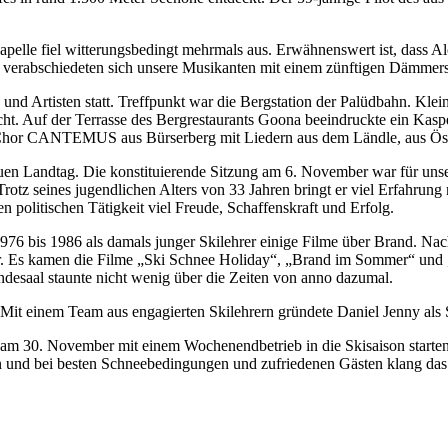
.
apelle fiel witterungsbedingt mehrmals aus. Erwähnenswert ist, dass A
 verabschiedeten sich unsere Musikanten mit einem zünftigen Dämmer
 und Artisten statt. Treffpunkt war die Bergstation der Palüdbahn. Kl
t. Auf der Terrasse des Bergrestaurants Goona beeindruckte ein Kasper
 Chor CANTEMUS aus Bürserberg mit Liedern aus dem Ländle, aus Öst
uen Landtag. Die konstituierende Sitzung am 6. November war für unse
rotz seines jugendlichen Alters von 33 Jahren bringt er viel Erfahrung
n politischen Tätigkeit viel Freude, Schaffenskraft und Erfolg.
1976 bis 1986 als damals junger Skilehrer einige Filme über Brand. Na
 vor. Es kamen die Filme „Ski Schnee Holiday“, „Brand im Sommer“ un
ndesaal staunte nicht wenig über die Zeiten von anno dazumal.
Mit einem Team aus engagierten Skilehrern gründete Daniel Jenny als S
am 30. November mit einem Wochenendbetrieb in die Skisaison starten
in und bei besten Schneebedingungen und zufriedenen Gästen klang das