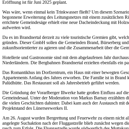
Eröffnung ist für Juni 2025 geplant.
Was wäre, wenn einmal kein Trinkwasser fließt? Um diesem Szenario 
begonnene Erweiterung des Leitungsnetzes mit einem zusätzlichen Rin
errichtete Gemeindesäge erhielt eine neue Dacheindeckung mit Holzsch
aufwerten wird.
Da es im Brandnertal derzeit zu viele touristische Gremien gibt, wel
gründen. Dieser GmbH sollen die Gemeinden Brand, Bürserberg und Bü
zukunftsorientierter zu agieren und die Zusammenarbeit über die Ge
Hotellerie und Gastronomie sind mit dem abgelaufenen Jahr durchau
Niederländern. Die Bergbahnen Brandnertal erzielten ebenfalls ein p
Das Romantikhus im Dorfzentrum, ein Haus mit einer bewegten Geschi
Appartements Anfang des Jahres erworben. Die Familie ist in Brand k
Palüdhütte. Das Restaurant soll als Jahresbetrieb geführt werden.
Die Gründung der Vorarlberger Illwerke hatte großen Einfluss auf 
Gemeindesaal. Unter der Moderation von Markus Barnay erzählten di
die vielen Geschichten dahinter. Dabei kam auch der Austausch mit d
Projektstand des Lünerseewerkes II.
Am 26. August wurden Bergrettung und Feuerwehr zu einem nicht alltä
angelegte Suchaktion nach der Fluggastzelle blieb zunächst wegen di
rasch zum Erfolg. Die Fluggastzelle wurde südwestlich des Mottakopf