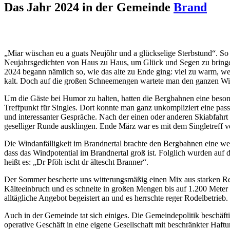
Das Jahr 2024 in der Gemeinde
Brand
„Miar wüschan eu a guats Neujôhr und a glückselige Sterbstund“. So 
Neujahrsgedichten von Haus zu Haus, um Glück und Segen zu bringen.
2024 begann nämlich so, wie das alte zu Ende ging: viel zu warm, 
kalt. Doch auf die großen Schneemengen wartete man den ganzen Win
Um die Gäste bei Humor zu halten, hatten die Bergbahnen eine beson
Treffpunkt für Singles. Dort konnte man ganz unkompliziert eine pass
und interessanter Gespräche. Nach der einen oder anderen Skiabfahrt
geselliger Runde ausklingen. Ende März war es mit dem Singletreff v
Die Windanfälligkeit im Brandnertal brachte den Bergbahnen eine weit
dass das Windpotential im Brandnertal groß ist. Folglich wurden au
heißt es: „Dr Pföh ischt dr ältescht Branner“.
Der Sommer bescherte uns witterungsmäßig einen Mix aus starken Reg
Kälteeinbruch und es schneite in großen Mengen bis auf 1.200 Meter
alltägliche Angebot begeistert an und es herrschte reger Rodelbetrieb.
Auch in der Gemeinde tat sich einiges. Die Gemeindepolitik beschäfti
operative Geschäft in eine eigene Gesellschaft mit beschränkter Ha