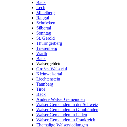
Back
Lech
Mittelberg
Raggal
Schröcken
Silbertal
Sonntag
St. Gerold
Thüringerberg
Triesenberg
Warth
Back
Walsergebiete
Großes Walsertal
Kleinwalsertal
Liechtenstein
Tannberg
Tirol
Back
Andere Walser Gemeinden
Walser Gemeinden in der Schweiz
Walser Gemeinden in Graubünden
Walser Gemeinden in Italien
Walser Gemeinden in Frankreich
Ehemalige Walsersiedlungen