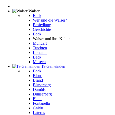
Walser
Back
Wer sind die Walser?
Besiedlung
Geschichte
Back
Walser und ihre Kultur
Mundart
Trachten
Literatur
Back
Museen
19 Gemeinden
Back
Blons
Brand
Bürserberg
Damüls
Dünserberg
Ebnit
Fontanella
Galtür
Laterns