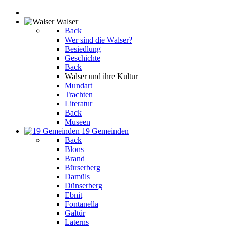
Walser
Back
Wer sind die Walser?
Besiedlung
Geschichte
Back
Walser und ihre Kultur
Mundart
Trachten
Literatur
Back
Museen
19 Gemeinden
Back
Blons
Brand
Bürserberg
Damüls
Dünserberg
Ebnit
Fontanella
Galtür
Laterns