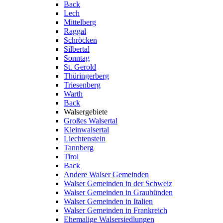
Back
Lech
Mittelberg
Raggal
Schröcken
Silbertal
Sonntag
St. Gerold
Thüringerberg
Triesenberg
Warth
Back
Walsergebiete
Großes Walsertal
Kleinwalsertal
Liechtenstein
Tannberg
Tirol
Back
Andere Walser Gemeinden
Walser Gemeinden in der Schweiz
Walser Gemeinden in Graubünden
Walser Gemeinden in Italien
Walser Gemeinden in Frankreich
Ehemalige Walsersiedlungen