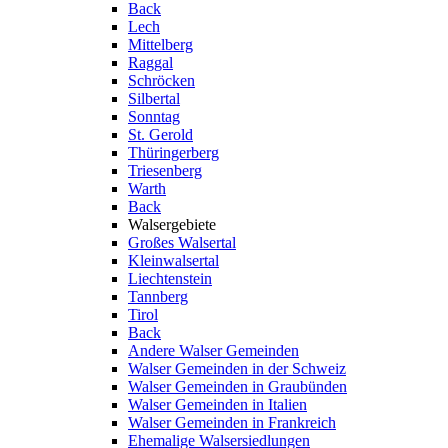
Back
Lech
Mittelberg
Raggal
Schröcken
Silbertal
Sonntag
St. Gerold
Thüringerberg
Triesenberg
Warth
Back
Walsergebiete
Großes Walsertal
Kleinwalsertal
Liechtenstein
Tannberg
Tirol
Back
Andere Walser Gemeinden
Walser Gemeinden in der Schweiz
Walser Gemeinden in Graubünden
Walser Gemeinden in Italien
Walser Gemeinden in Frankreich
Ehemalige Walsersiedlungen