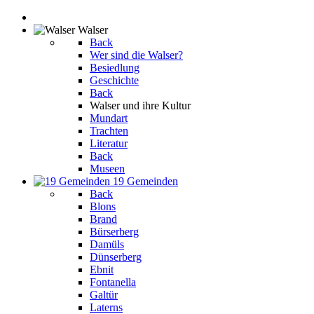
Walser
Back
Wer sind die Walser?
Besiedlung
Geschichte
Back
Walser und ihre Kultur
Mundart
Trachten
Literatur
Back
Museen
19 Gemeinden
Back
Blons
Brand
Bürserberg
Damüls
Dünserberg
Ebnit
Fontanella
Galtür
Laterns