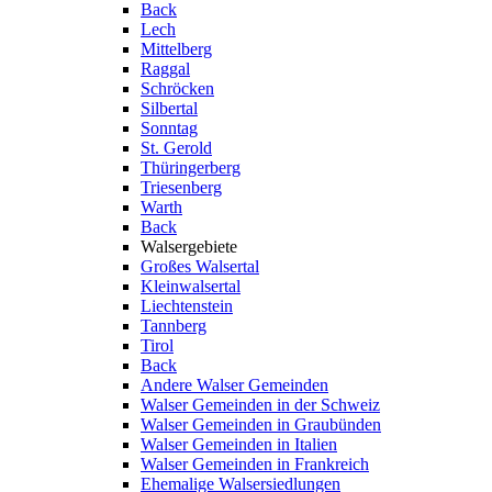
Back
Lech
Mittelberg
Raggal
Schröcken
Silbertal
Sonntag
St. Gerold
Thüringerberg
Triesenberg
Warth
Back
Walsergebiete
Großes Walsertal
Kleinwalsertal
Liechtenstein
Tannberg
Tirol
Back
Andere Walser Gemeinden
Walser Gemeinden in der Schweiz
Walser Gemeinden in Graubünden
Walser Gemeinden in Italien
Walser Gemeinden in Frankreich
Ehemalige Walsersiedlungen