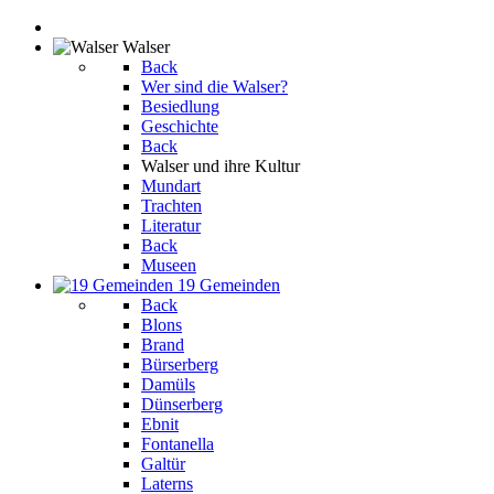
Walser
Back
Wer sind die Walser?
Besiedlung
Geschichte
Back
Walser und ihre Kultur
Mundart
Trachten
Literatur
Back
Museen
19 Gemeinden
Back
Blons
Brand
Bürserberg
Damüls
Dünserberg
Ebnit
Fontanella
Galtür
Laterns