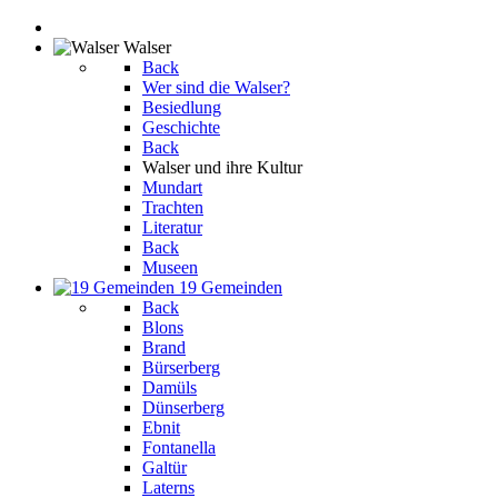
Walser
Back
Wer sind die Walser?
Besiedlung
Geschichte
Back
Walser und ihre Kultur
Mundart
Trachten
Literatur
Back
Museen
19 Gemeinden
Back
Blons
Brand
Bürserberg
Damüls
Dünserberg
Ebnit
Fontanella
Galtür
Laterns