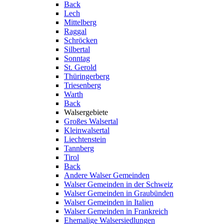
Back
Lech
Mittelberg
Raggal
Schröcken
Silbertal
Sonntag
St. Gerold
Thüringerberg
Triesenberg
Warth
Back
Walsergebiete
Großes Walsertal
Kleinwalsertal
Liechtenstein
Tannberg
Tirol
Back
Andere Walser Gemeinden
Walser Gemeinden in der Schweiz
Walser Gemeinden in Graubünden
Walser Gemeinden in Italien
Walser Gemeinden in Frankreich
Ehemalige Walsersiedlungen