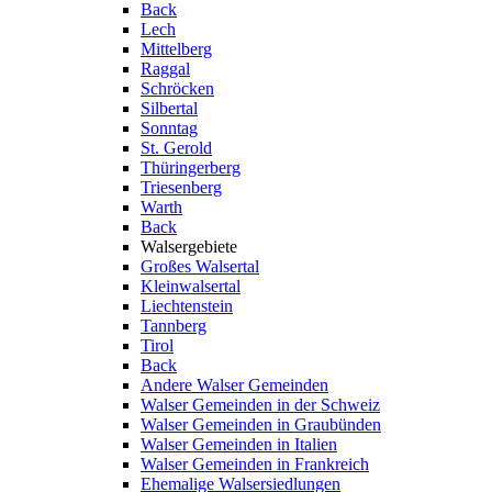
Back
Lech
Mittelberg
Raggal
Schröcken
Silbertal
Sonntag
St. Gerold
Thüringerberg
Triesenberg
Warth
Back
Walsergebiete
Großes Walsertal
Kleinwalsertal
Liechtenstein
Tannberg
Tirol
Back
Andere Walser Gemeinden
Walser Gemeinden in der Schweiz
Walser Gemeinden in Graubünden
Walser Gemeinden in Italien
Walser Gemeinden in Frankreich
Ehemalige Walsersiedlungen