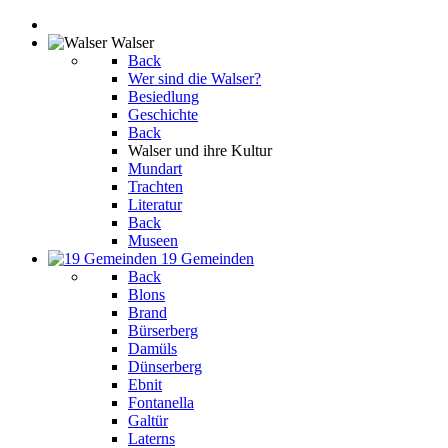
Walser
Back
Wer sind die Walser?
Besiedlung
Geschichte
Back
Walser und ihre Kultur
Mundart
Trachten
Literatur
Back
Museen
19 Gemeinden
Back
Blons
Brand
Bürserberg
Damüls
Dünserberg
Ebnit
Fontanella
Galtür
Laterns