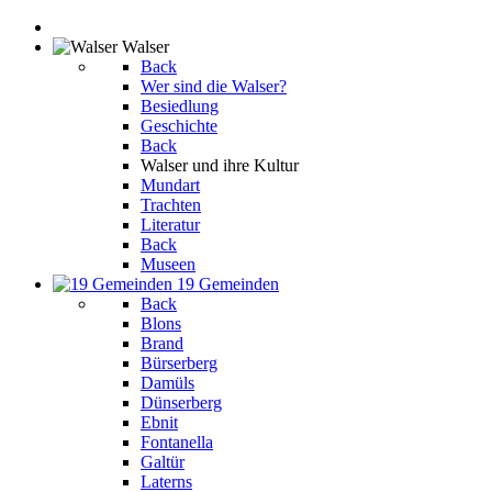
Walser
Back
Wer sind die Walser?
Besiedlung
Geschichte
Back
Walser und ihre Kultur
Mundart
Trachten
Literatur
Back
Museen
19 Gemeinden
Back
Blons
Brand
Bürserberg
Damüls
Dünserberg
Ebnit
Fontanella
Galtür
Laterns