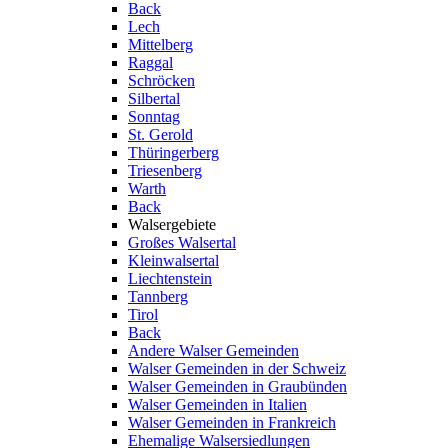
Back
Lech
Mittelberg
Raggal
Schröcken
Silbertal
Sonntag
St. Gerold
Thüringerberg
Triesenberg
Warth
Back
Walsergebiete
Großes Walsertal
Kleinwalsertal
Liechtenstein
Tannberg
Tirol
Back
Andere Walser Gemeinden
Walser Gemeinden in der Schweiz
Walser Gemeinden in Graubünden
Walser Gemeinden in Italien
Walser Gemeinden in Frankreich
Ehemalige Walsersiedlungen